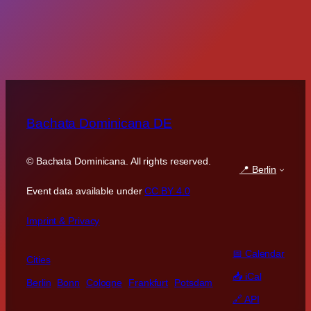
Bachata Dominicana DE
©
Bachata Dominicana. All rights reserved.
📍 Berlin
Event data available under
CC BY 4.0
Imprint & Privacy
📅 Calendar
Cities
📥 iCal
Berlin
Bonn
Cologne
Frankfurt
Potsdam
🔗 API