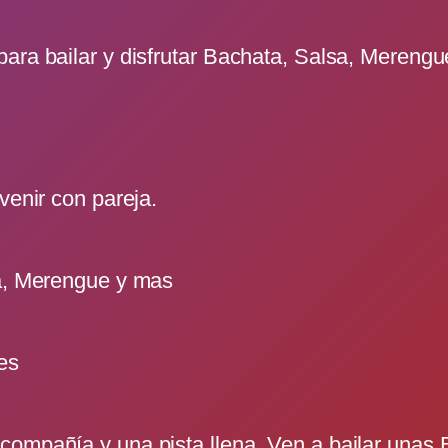
ara bailar y disfrutar Bachata, Salsa, Merengu
venir con pareja.
sa, Merengue y mas
es
ompañía y una pista llena. Ven a bailar unas Ba