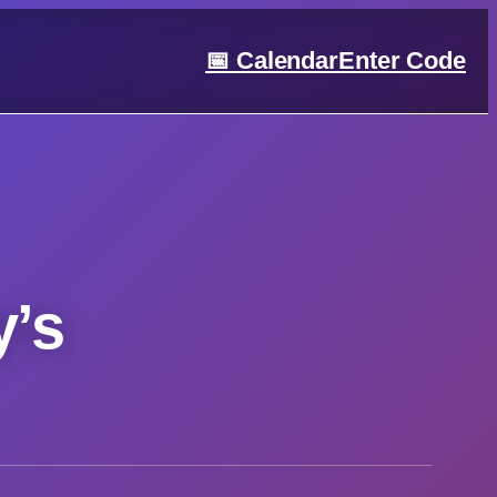
📅 Calendar
Enter Code
y’s