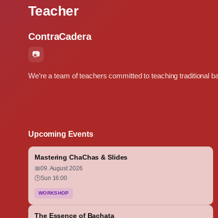
Teacher
ContraCadera
📷
We’re a team of teachers committed to teaching traditional b
Upcoming Events
Mastering ChaChas & Slides
📅
09. August 2026
🕒
Sun 16:00
WORKSHOP
The Essence of Bachata