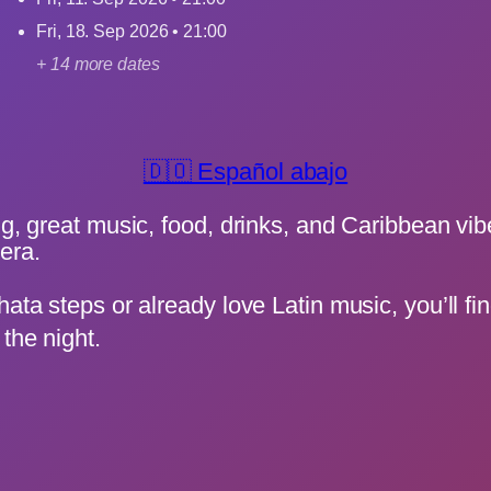
Fri, 18. Sep 2026 • 21:00
+ 14 more dates
🇩🇴 Español abajo
ng, great music, food, drinks, and Caribbean vi
era.
hata steps or already love Latin music, you’ll f
the night.