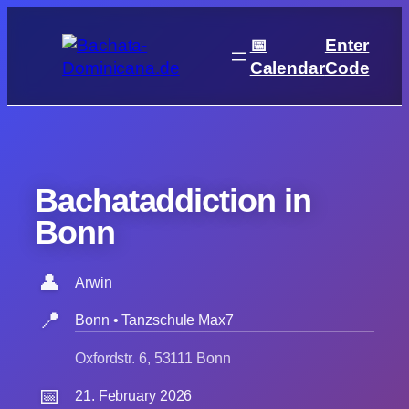
Skip
to
📅
Enter
content
Calendar
Code
Bachataddiction in
Bonn
👤
Arwin
📍
Bonn • Tanzschule Max7
Oxfordstr. 6, 53111 Bonn
📅
21. February 2026