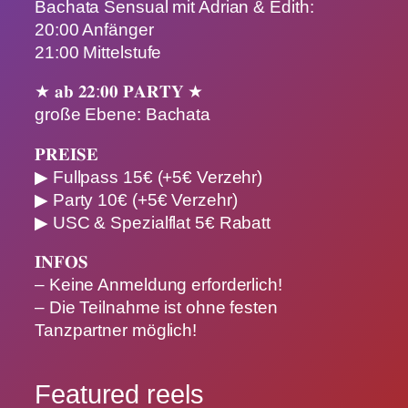
Bachata Sensual mit Adrian & Edith:
20:00 Anfänger
21:00 Mittelstufe
★ 𝐚𝐛 𝟐𝟐:𝟎𝟎 𝐏𝐀𝐑𝐓𝐘 ★
große Ebene: Bachata
𝐏𝐑𝐄𝐈𝐒𝐄
▶︎ Fullpass 15€ (+5€ Verzehr)
▶︎ Party 10€ (+5€ Verzehr)
▶︎ USC & Spezialflat 5€ Rabatt
𝐈𝐍𝐅𝐎𝐒
– Keine Anmeldung erforderlich!
– Die Teilnahme ist ohne festen
Tanzpartner möglich!
Featured reels