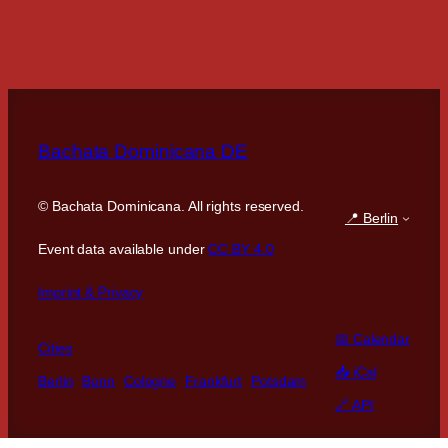
Bachata Dominicana DE
©
Bachata Dominicana. All rights reserved.
📍 Berlin
Event data available under
CC BY 4.0
Imprint & Privacy
📅 Calendar
Cities
📥 iCal
Berlin
Bonn
Cologne
Frankfurt
Potsdam
🔗 API