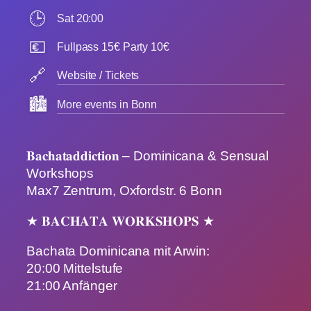
🕒
Sat 20:00
💶
Fullpass 15€ Party 10€
🔗
Website / Tickets
🏙️
More events in Bonn
𝐁𝐚𝐜𝐡𝐚𝐭𝐚𝐝𝐝𝐢𝐜𝐭𝐢𝐨𝐧 – Dominicana & Sensual
Workshops
Max7 Zentrum, Oxfordstr. 6 Bonn
★ 𝐁𝐀𝐂𝐇𝐀𝐓𝐀 𝐖𝐎𝐑𝐊𝐒𝐇𝐎𝐏𝐒 ★
Bachata Dominicana mit Arwin:
20:00 Mittelstufe
21:00 Anfänger