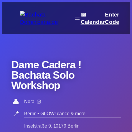
Skip
to
📅
Enter
content
Calendar
Code
Dame Cadera !
Bachata Solo
Workshop
👤
Nora
📍
Berlin • GLOW! dance & more
Inselstraße 9, 10179 Berlin